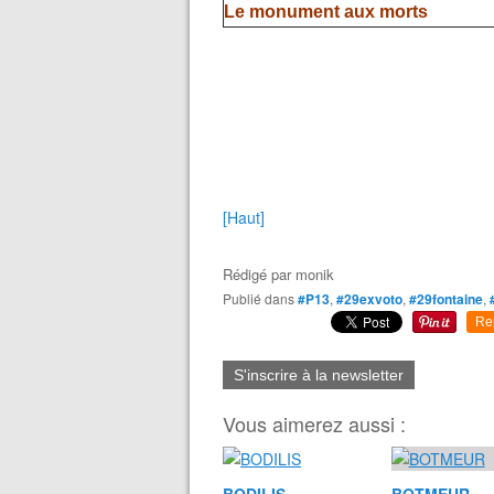
Le monument aux morts
[Haut]
Rédigé par
monik
Publié dans
#P13
,
#29exvoto
,
#29fontaine
,
Re
S'inscrire à la newsletter
Vous aimerez aussi :