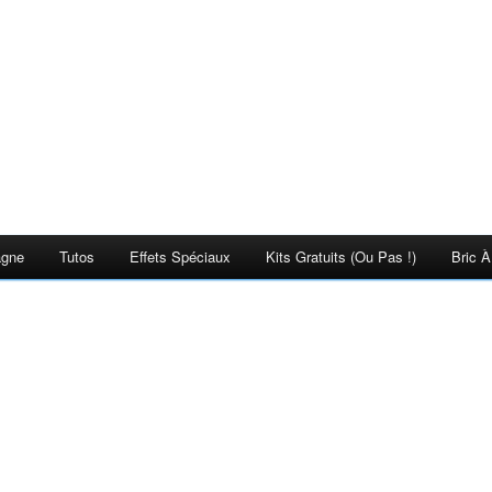
agne
Tutos
Effets Spéciaux
Kits Gratuits (ou Pas !)
Bric À