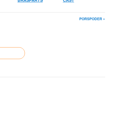
BRASPARTS
CAST
PORSPODER »