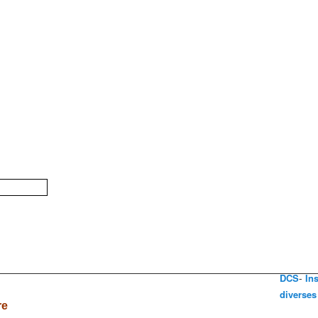
-
DCS
In
diverses
re