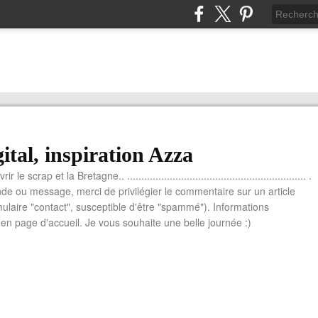
ital, inspiration Azza
le scrap et la Bretagne.. ............................................................... .
e ou message, merci de privilégier le commentaire sur un article
mulaire "contact", susceptible d'être "spammé"). Informations
n page d'accueil. Je vous souhaite une belle journée :)