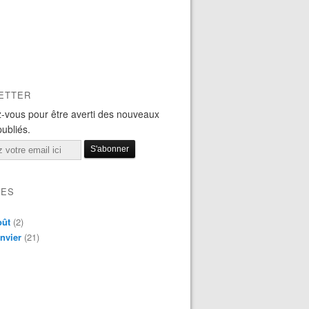
ETTER
-vous pour être averti des nouveaux
publiés.
VES
oût
(2)
nvier
(21)