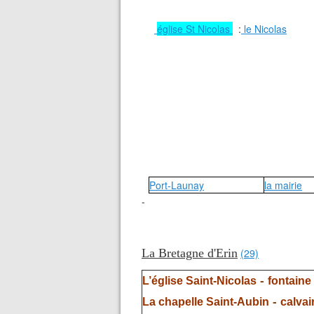
église St Nicolas
:
le Nicolas
Port-Launay
la mairie
-
La Bretagne d'Erin
(29)
-
L’église Saint-Nicolas
fontaine
-
La chapelle Saint-Aubin
calvai