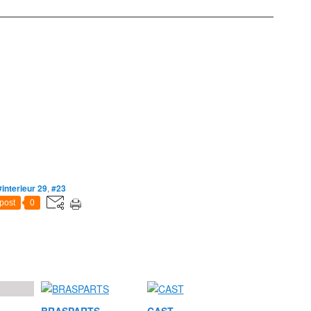
#interieur 29
,
#23
post
0