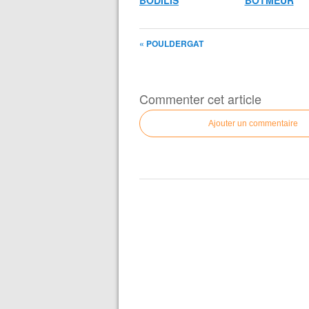
BODILIS
BOTMEUR
« POULDERGAT
Commenter cet article
Ajouter un commentaire