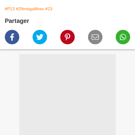
#P13
#29mégalithes
#23
Partager