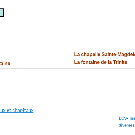
La chapelle Sainte-Magdel
La fontaine de la Trinité
taine
raux et chapitaux
-
DCS
In
diverses