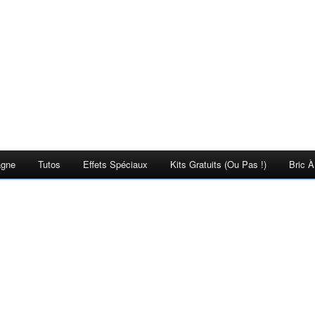
agne
Tutos
Effets Spéciaux
Kits Gratuits (ou Pas !)
Bric À