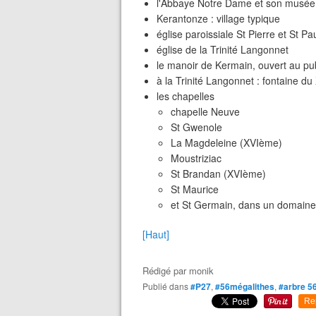
l'Abbaye Notre Dame et son musée d
Kerantonze : village typique
église paroissiale St Pierre et St P
église de la Trinité Langonnet
le manoir de Kermain, ouvert au pub
à la Trinité Langonnet : fontaine d
les chapelles
chapelle Neuve
St Gwenole
La Magdeleine (XVIème)
Moustriziac
St Brandan (XVIème)
St Maurice
et St Germain, dans un domaine
[Haut]
Rédigé par
monik
Publié dans
#P27
,
#56mégalithes
,
#arbre 5
Re