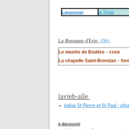
Langonnet
la Trinité
La Bretagne d'Erin
(56)
-
Le menhir de Bodéro
croix
-
La chapelle Saint-Brendan
fon
lavieb-aile
église St Pierre et St Paul : vit
à découvrir