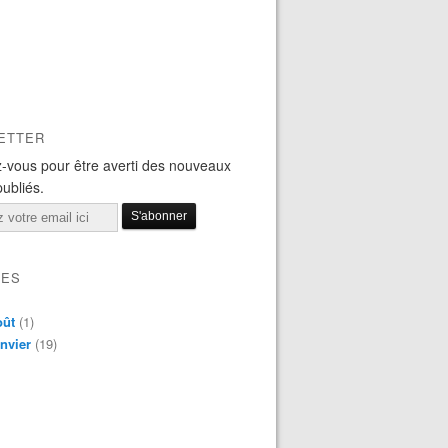
ETTER
-vous pour être averti des nouveaux
publiés.
VES
oût
(1)
nvier
(19)