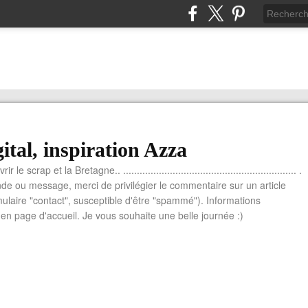
ital, inspiration Azza
le scrap et la Bretagne.. ............................................................... .
e ou message, merci de privilégier le commentaire sur un article
mulaire "contact", susceptible d'être "spammé"). Informations
n page d'accueil. Je vous souhaite une belle journée :)