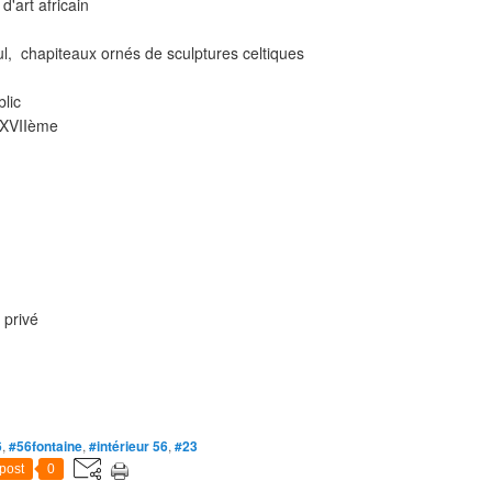
'art africain
aul, chapiteaux ornés de sculptures celtiques
lic
u XVIIème
 privé
6
,
#56fontaine
,
#intérieur 56
,
#23
post
0