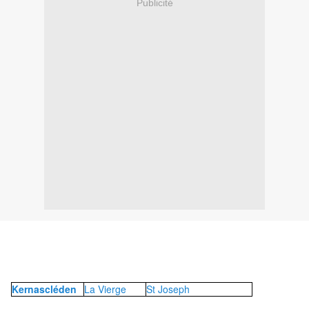
Publicité
Kernascléden
La Vierge
St Joseph