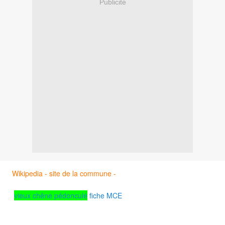
Publicité
Wikipedia -
site de la commune -
vieux chêne pédonculé
fiche MCE