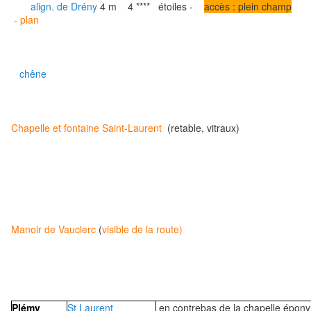
align. de Drény
4 m
4 **** étoiles -
accès : plein champ
- plan
chêne
Chapelle et fontaine Saint-Laurent
(retable, vitraux)
Manoir de Vauclerc
(
visible de la route)
Plémy
St Laurent
en contrebas de la chapelle épon