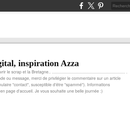
ital, inspiration Azza
le scrap et la Bretagne.. ............................................................... .
e ou message, merci de privilégier le commentaire sur un article
mulaire "contact", susceptible d'être "spammé"). Informations
n page d'accueil. Je vous souhaite une belle journée :)