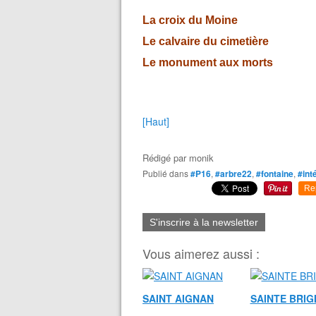
La croix du Moine
Le calvaire du cimetière
Le monument aux morts
[Haut]
Rédigé par
monik
Publié dans
#P16
,
#arbre22
,
#fontaine
,
#int
Re
S'inscrire à la newsletter
Vous aimerez aussi :
SAINT AIGNAN
SAINTE BRIG