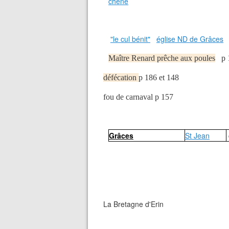
chêne
"le cul bénit"
église ND de Grâces
Maître Renard prêche aux poules
p 
défécation
p 186 et 148
fou de carnaval p 157
Grâces
St Jean
La Bretagne d'Erin