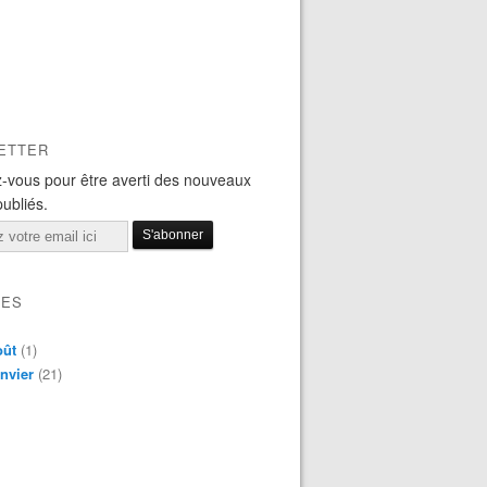
ETTER
-vous pour être averti des nouveaux
publiés.
VES
oût
(1)
nvier
(21)