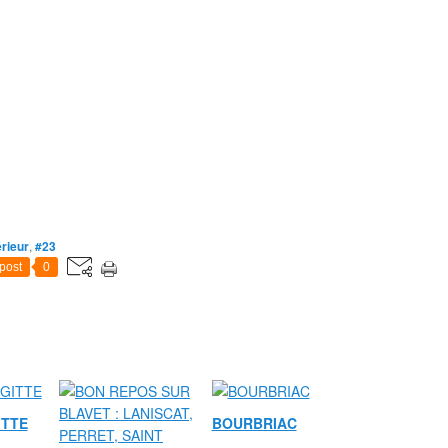
érieur
,
#23
post
0
ITTE
BOURBRIAC