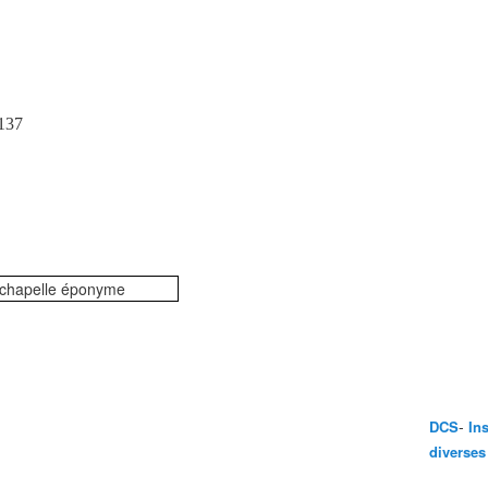
137
chapelle éponyme
-
DCS
In
diverses