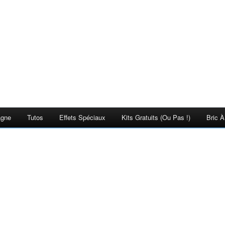
agne
Tutos
Effets Spéciaux
Kits Gratuits (ou Pas !)
Bric À