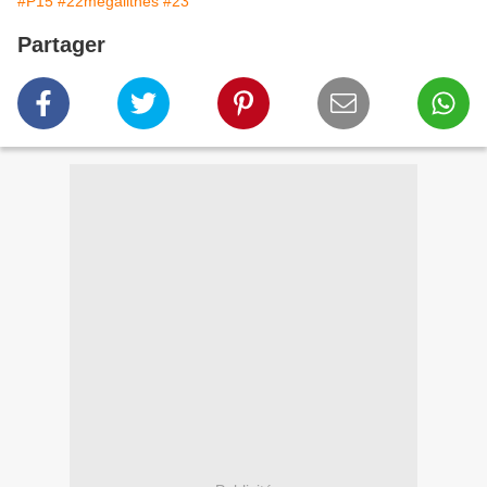
#P15
#22mégalithes
#23
Partager