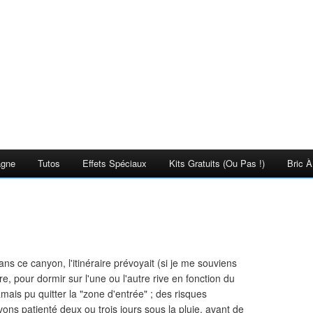
agne
Tutos
Effets Spéciaux
Kits Gratuits (ou Pas !)
Bric À
s ce canyon, l'itinéraire prévoyait (si je me souviens
ère, pour dormir sur l'une ou l'autre rive en fonction du
mais pu quitter la "zone d'entrée" ; des risques
ons patienté deux ou trois jours sous la pluie, avant de