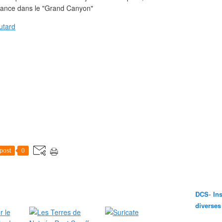
 chance dans le "Grand Canyon"
utard
post
0
-
DCS
In
diverses