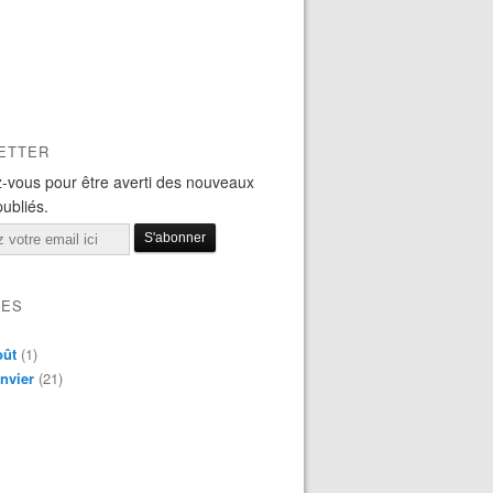
ETTER
-vous pour être averti des nouveaux
publiés.
VES
oût
(1)
nvier
(21)