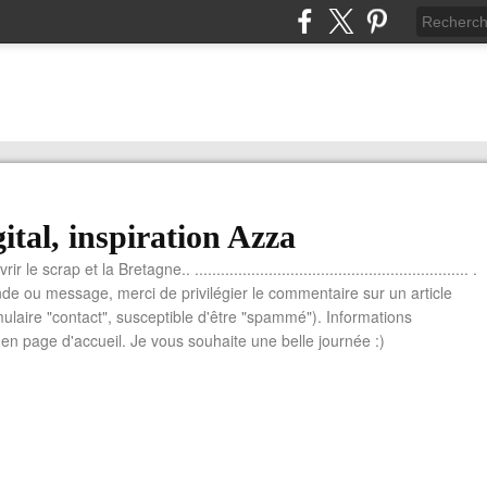
ital, inspiration Azza
le scrap et la Bretagne.. ............................................................... .
e ou message, merci de privilégier le commentaire sur un article
mulaire "contact", susceptible d'être "spammé"). Informations
n page d'accueil. Je vous souhaite une belle journée :)