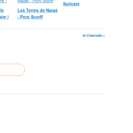
Suricate
le
Les Terres de Nataé
ire !
- Pont Scorff
le Colorado »