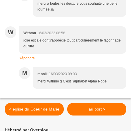
merci à toutes les deux, je vous souhaite une belle
journée 🙏
W
Withmo
16/03/2023 08:58
jolie escale dont j'apprécie tout particulièrement le façonnage
du titre
Répondre
M
monik
16/03/2023 09:03
merci Withmo :) C'est l'alphabet Alpha Rope
< église du Coeur de Marie
au port >
Hébergé par Overblog