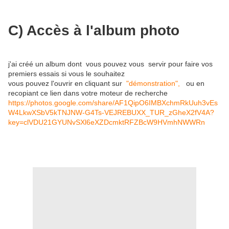
C) Accès à l'album photo
j'ai créé un album dont vous pouvez vous servir pour faire vos
premiers essais si vous le souhaitez
vous pouvez l'ouvrir en cliquant sur
"démonstration",
ou en
recopiant ce lien dans votre moteur de recherche
https://photos.google.com/share/AF1QipO6IMBXchmRkUuh3vEs
W4LkwXSbV5kTNJNW-G4Ts-VEJREBUXX_TUR_zGheX2fV4A?
key=clVDU21GYUNvSXl6eXZDcmktRFZBcW9HVmhNWWRn