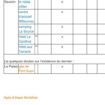
le relais
Sauzon
x
côtier
centre
x
d’accueil
Willaumez
camping
x
La Source
hôtel Le
**
x
Cardinal
hôtel aux
**
x
Tamaris
j'ai quelques doutes sur l'existence du dernier :
Le Palais
gite de
x
Port Guen
#gite d'étape Morbihan