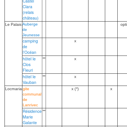
Castel
Clara
(relais
château)
Auberge
Le Palais
opt
de
Jeunesse
camping
x
de
l’Océan
hôtel le
**
x
Clos
Fleuri
hôtel le
**
x
Vauban
Locmaria
gite
x (*)
x
communal
de
Lanrivec
Résidence
**
Marie
Galante