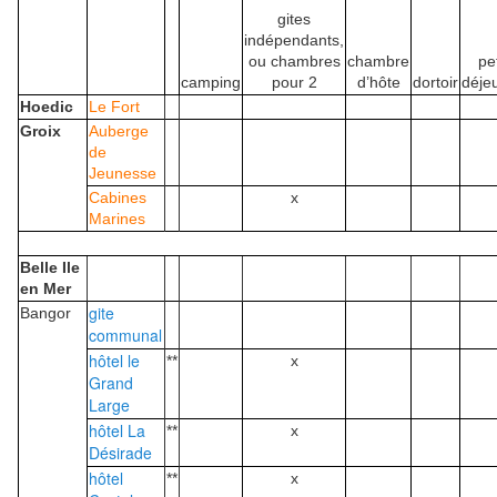
gites
indépendants,
ou chambres
chambre
pet
camping
pour 2
d’hôte
dortoir
déje
Hoedic
Le Fort
Groix
Auberge
de
Jeunesse
Cabines
x
Marines
Belle Ile
en Mer
gite
Bangor
communal
hôtel le
**
x
Grand
Large
hôtel La
**
x
Désirade
hôtel
**
x