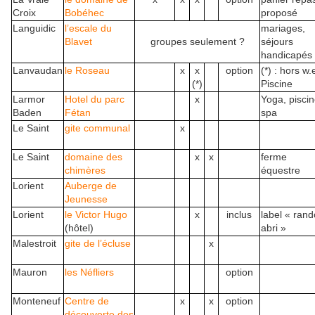
Croix
Bobéhec
proposé
Languidic
l’escale du
mariages,
Blavet
groupes seulement ?
séjours
handicapés
Lanvaudan
le Roseau
x
x
option
(*) : hors w.
(*)
Piscine
Larmor
Hotel du parc
x
Yoga, piscin
Baden
Fétan
spa
Le Saint
gite communal
x
Le Saint
domaine des
x
x
ferme
chimères
équestre
Lorient
Auberge de
Jeunesse
Lorient
le Victor Hugo
x
inclus
label « rand
(hôtel)
abri »
Malestroit
gite de l’écluse
x
Mauron
les Néfliers
option
Monteneuf
Centre de
x
x
option
découverte des