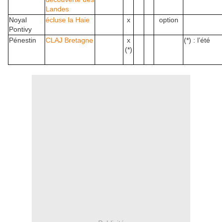
Landes
Noyal
écluse la Haie
x
option
Pontivy
Pénestin
CLAJ Bretagne
x
(*) : l’été
(*)