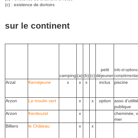
(c) : existence de dortoirs
sur le continent
petit
info et options
camping
(a)
(b)
(c)
déjeuner
complémentai
Arzal
Kernéjeune
x
x
x
inclus
piscine
Arzon
Le moulin vert
x
x
option
asso d’utilit
publique
Arzon
Kerdeuzel
x
cheminée, 
mer
Billiers
le Château
x
x