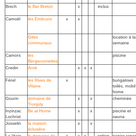
Brech
le Bar Breton
x
inclus
Camoël
les Embruns
x
x
Gites
location à la
communaux
semaine
Camors
les
piscine
Bergeronnettes
Credin
Arné
x
x
x
Férel
les Rives de
x
bungalows
Vilaine
toilés, mobil
home
Gourin
domaine de
x
x
cheminée
Tronjoly
Inzinzac
Be at Home
x
x
piscine et
Lochrist
sauna
Josselin
la maison
x
x
éclusière
La Vraie
le domaine de
x
x
x
option
panier repa