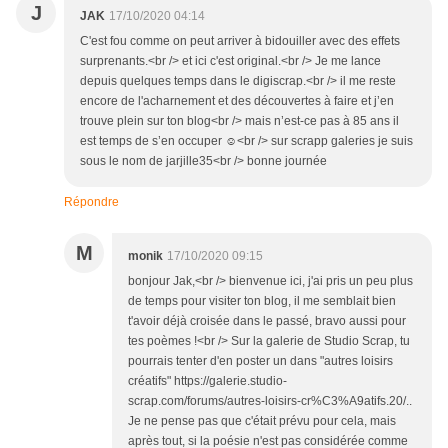
J
JAK
17/10/2020 04:14
C'est fou comme on peut arriver à bidouiller avec des effets
surprenants.<br /> et ici c'est original.<br /> Je me lance
depuis quelques temps dans le digiscrap.<br /> il me reste
encore de l'acharnement et des découvertes à faire et j’en
trouve plein sur ton blog<br /> mais n’est-ce pas à 85 ans il
est temps de s’en occuper ☺<br /> sur scrapp galeries je suis
sous le nom de jarjille35<br /> bonne journée
Répondre
M
monik
17/10/2020 09:15
bonjour Jak,<br /> bienvenue ici, j'ai pris un peu plus
de temps pour visiter ton blog, il me semblait bien
t'avoir déjà croisée dans le passé, bravo aussi pour
tes poèmes !<br /> Sur la galerie de Studio Scrap, tu
pourrais tenter d'en poster un dans "autres loisirs
créatifs" https://galerie.studio-
scrap.com/forums/autres-loisirs-cr%C3%A9atifs.20/..
Je ne pense pas que c'était prévu pour cela, mais
après tout, si la poésie n'est pas considérée comme