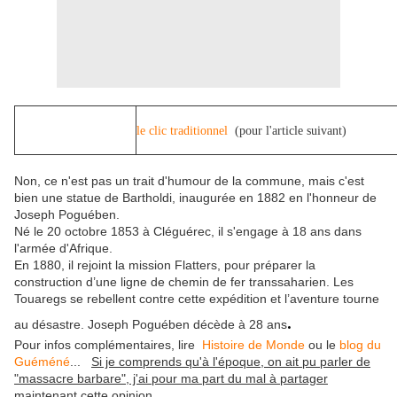
le clic traditionnel
(pour l'article suivant)
Non, ce n'est pas un trait d'humour de la commune, mais c'est
bien une statue de Bartholdi, inaugurée en 1882 en l'honneur de
Joseph Poguében.
Né le 20 octobre 1853 à Cléguérec, il s'engage à 18 ans dans
l'armée d'Afrique.
En 1880, il rejoint la mission Flatters, pour préparer la
construction d’une ligne de chemin de fer transsaharien. Les
Touaregs se rebellent contre cette expédition et l’aventure tourne
.
au désastre. Joseph Poguében décède à 28 ans
Pour infos complémentaires, lire
Histoire de Monde
ou le
blog du
Guéméné
...
Si je comprends qu'à l'époque, on ait pu parler de
"massacre barbare", j'ai pour ma part du mal à partager
maintenant cette opinion.