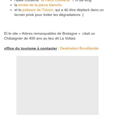
l'allée couverte
"la Pièce Couverte"
7 m de long
la
tombe de la pierre blanche
et le
polissoir de Trézon,
qui a dû être déplacé dans un
terrain privé pour éviter les dégradations :(
Et le site « Arbres remarquables de Bretagne » citait un
Châtaignier de 400 ans au lieu dit La Voltais
office du tourisme à contacter
:
Destination Brocéliande