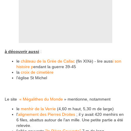
à découvrir aussi
:
le
château de la Grée de Callac
(fin XIXè) - lire auss
i son
histoire p
endant la guerre 39-45
la
croix de cimetière
l'église St Michel
Le site
« Mégalithes du Monde
» mentionne, notamment
le
menhir de la Verrie
(4,60 m haut, 5,30 m de large)
l'
alignement des Pierres Droites
; il y avait 420 menhirs en
6 files, abattus autour de l'an mille. Une petite partie a été
relevée.