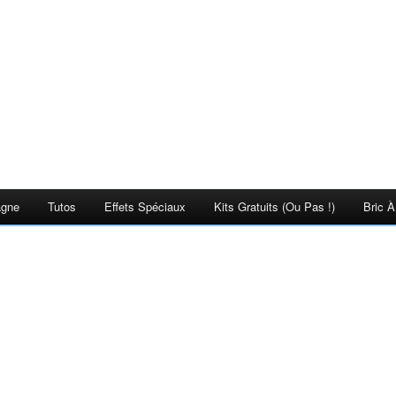
agne
Tutos
Effets Spéciaux
Kits Gratuits (ou Pas !)
Bric À