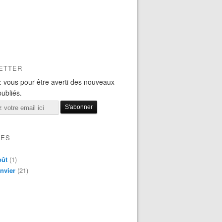
ETTER
-vous pour être averti des nouveaux
publiés.
VES
oût
(1)
nvier
(21)