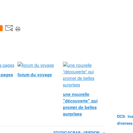
0
s pages
forum du voyage
une nouvelle
"découverte" qui
promet de belles
surprises
-
DCS
In
diverses
STUDIO SCRAP - VERSION... »