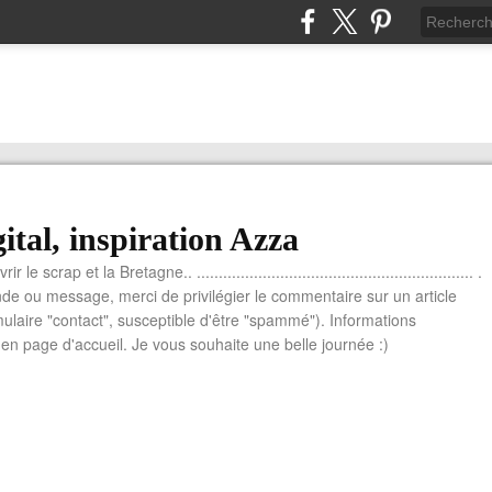
ital, inspiration Azza
le scrap et la Bretagne.. ............................................................... .
e ou message, merci de privilégier le commentaire sur un article
mulaire "contact", susceptible d'être "spammé"). Informations
n page d'accueil. Je vous souhaite une belle journée :)