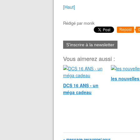
[Haut]
Rédigé par
monik
Repost
S'inscrire à la newsletter
Vous aimerez aussi :
les nouvelle
DCS 16 ANS - un
méga cadeau
« message personnel pour...