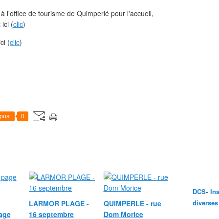
à l'office de tourisme de Quimperlé pour l'accueil,
ici (
clic
)
ci (
clic
)
post
0
-
DCS
In
diverses
LARMOR PLAGE -
QUIMPERLE - rue
age
16 septembre
Dom Morice