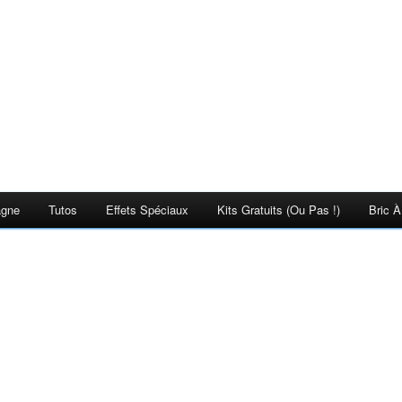
agne
Tutos
Effets Spéciaux
Kits Gratuits (ou Pas !)
Bric À