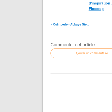
d'inspiration 
Floscrap
« Quimperlé - Abbaye Ste...
Commenter cet article
Ajouter un commentaire