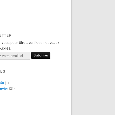
ETTER
-vous pour être averti des nouveaux
publiés.
VES
oût
(1)
nvier
(21)