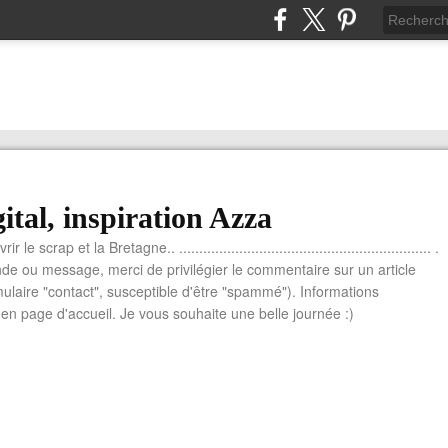
ital, inspiration Azza
le scrap et la Bretagne.. ............................................................... .
e ou message, merci de privilégier le commentaire sur un article
mulaire "contact", susceptible d'être "spammé"). Informations
n page d'accueil. Je vous souhaite une belle journée :)