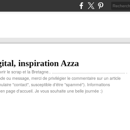
ital, inspiration Azza
le scrap et la Bretagne.. ............................................................... .
e ou message, merci de privilégier le commentaire sur un article
mulaire "contact", susceptible d'être "spammé"). Informations
n page d'accueil. Je vous souhaite une belle journée :)