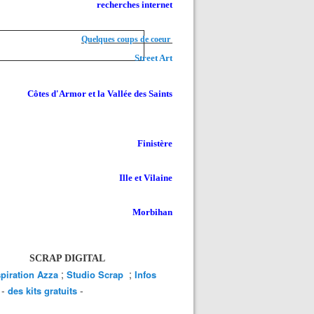
recherches internet
Quelques coups de coeur
Street Art
Côtes d'Armor et la Vallée des Saints
Finistère
Ille et Vilaine
Morbihan
SCRAP DIGITAL
;
;
spiration Azza
Studio Scrap
Infos
-
-
des kits gratuits