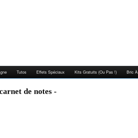
agne
Tutos
Effets Spéciaux
Kits Gratuits (ou Pas !)
Bric À
carnet de notes -