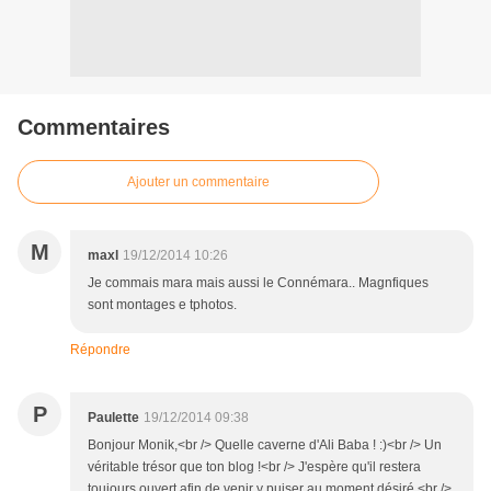
Commentaires
Ajouter un commentaire
M
maxl
19/12/2014 10:26
Je commais mara mais aussi le Connémara.. Magnfiques
sont montages e tphotos.
Répondre
P
Paulette
19/12/2014 09:38
Bonjour Monik,<br /> Quelle caverne d'Ali Baba ! :)<br /> Un
véritable trésor que ton blog !<br /> J'espère qu'il restera
toujours ouvert afin de venir y puiser au moment désiré.<br />