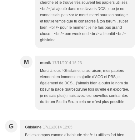
cherche et je trouve très souvent les papiers utilisés .
<br /> j'ai ajouté dans mes favoris DCS , que je ne
connaissais pas.<br /> merci merci pour ton partage
et tout le temps que tu consacres à ton forum , super
bien .<br /> pour le moment ,je ne fais pas grand
chose ...<br /> bon week end <br /> a bientôt <br />
ghislaine .
M
monik
17/11/2014 15:23
Merci à tous ! Ghislaine, tu as raison, mes papiers
viennent en immense majorité d'ACO et PBS, et
également de DCS,,, j'aimais bien ajouter le nom du
kit sur la page (parcequ'une fois qu'elle est exportée,
je ne sais plus), mais avec les nouvelles contraintes
du forum Studio Scrap cela ne m'est plus possible.
G
Ghislaine
17/11/2014 12:05
Belles compos comme d'habitude.<br /> tu utilises fort bien