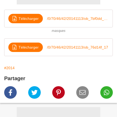
Télécharger
/0/70/46/42/20141113/ob_7bf0dd_17-masques
masques
Télécharger
/0/70/46/42/20141113/ob_76d14f_17
#2014
Partager