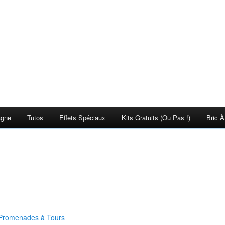
agne
Tutos
Effets Spéciaux
Kits Gratuits (ou Pas !)
Bric À