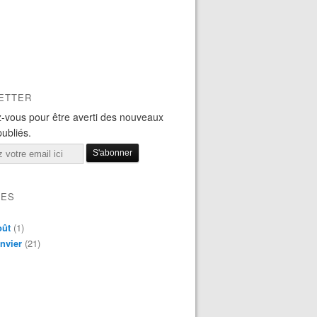
ETTER
-vous pour être averti des nouveaux
publiés.
VES
oût
(1)
nvier
(21)