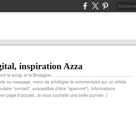
ital, inspiration Azza
le scrap et la Bretagne.. ............................................................... .
e ou message, merci de privilégier le commentaire sur un article
mulaire "contact", susceptible d'être "spammé"). Informations
n page d'accueil. Je vous souhaite une belle journée :)