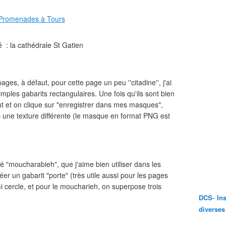
é : la cathédrale St Gatien
ages, à défaut, pour cette page un peu ''citadine'', j'ai
ples gabarits rectangulaires. Une fois qu'ils sont bien
out et on clique sur "enregistrer dans mes masques",
ec une texture différente (le masque en format PNG est
lé "moucharabieh", que j'aime bien utiliser dans les
r un gabarit "porte" (très utile aussi pour les pages
 cercle, et pour le moucharieh, on superpose trois
-
DCS
In
diverses