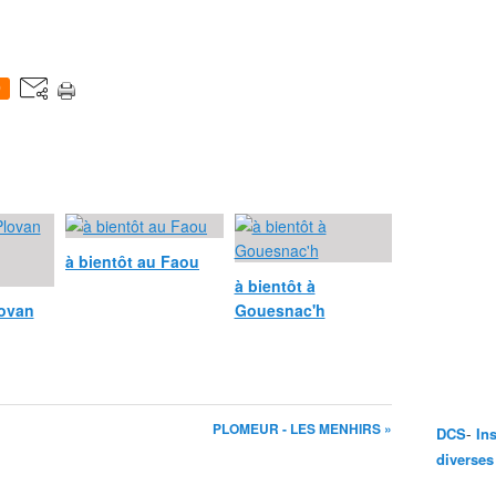
0
à bientôt au Faou
à bientôt à
lovan
Gouesnac'h
PLOMEUR - LES MENHIRS »
-
DCS
In
diverses