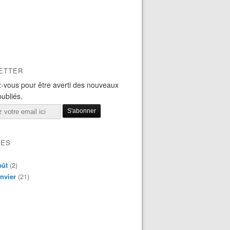
ETTER
-vous pour être averti des nouveaux
publiés.
VES
oût
(2)
nvier
(21)