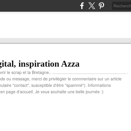
ital, inspiration Azza
le scrap et la Bretagne.. ............................................................... .
e ou message, merci de privilégier le commentaire sur un article
mulaire "contact", susceptible d'être "spammé"). Informations
n page d'accueil. Je vous souhaite une belle journée :)